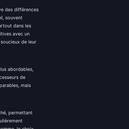
ve des différences
el, souvent
rtout dans les
tives avec un
s soucieux de leur
lus abordables,
ocesseurs de
parables, mais
ché, permettant
culièrement
 somme, le choix