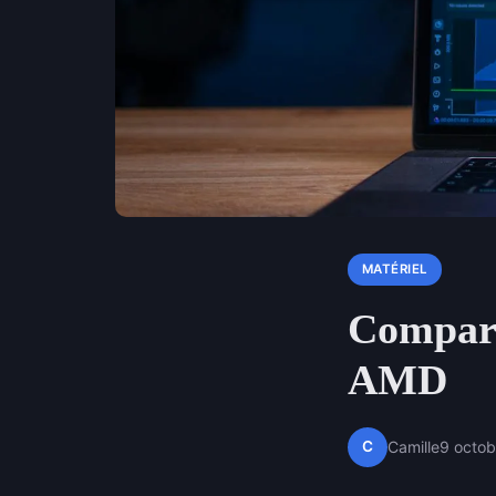
MATÉRIEL
Compara
AMD
C
Camille
9 octo