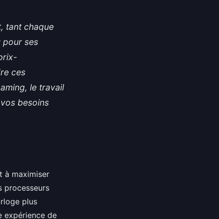
, tant chaque
u pour ses
prix-
re ces
aming, le travail
 vos besoins
nt à maximiser
es processeurs
orloge plus
ne expérience de