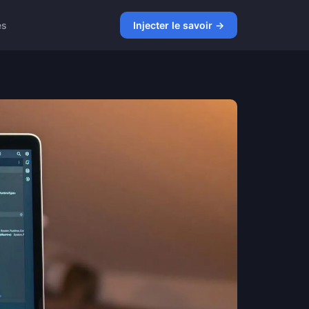
es
Injecter le savoir →