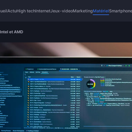
ueil
Actu
High tech
Internet
Jeux-video
Marketing
Matériel
Smartphon
Intel et AMD